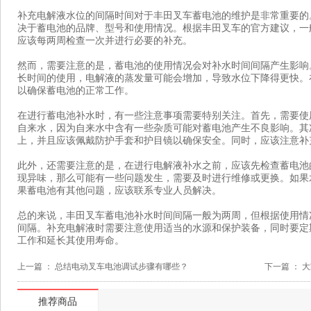
补充电解液水位的间隔时间对于丰田叉车蓄电池的维护是非常重要的
决于蓄电池的品牌、型号和使用情况。根据丰田叉车的官方建议，一
应该每两周检查一次并进行必要的补充。
然而，需要注意的是，蓄电池的使用情况会对补水时间间隔产生影响
长时间的使用，电解液的蒸发量可能会增加，导致水位下降得更快。
以确保蓄电池的正常工作。
在进行蓄电池补水时，有一些注意事项需要特别关注。首先，需要使
自来水，因为自来水中含有一些杂质可能对蓄电池产生不良影响。其
上，并且应该佩戴防护手套和护目镜以确保安全。同时，应该注意补
此外，还需要注意的是，在进行电解液补水之前，应该先检查蓄电池
现异味，那么可能有一些问题发生，需要及时进行维修或更换。如果
果蓄电池有其他问题，应该联系专业人员解决。
总的来说，丰田叉车蓄电池补水时间间隔一般为两周，但根据使用情
间隔。补充电解液时需要注意使用适当的水源和保护装备，同时要定
工作和延长其使用寿命。
上一篇 ：
总结电动叉车电池调试步骤有哪些？
下一篇 ：
大
推荐商品