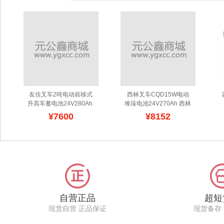
友佳叉车2吨电动前移式
西林叉车CQD15W电动
升高车蓄电池24V280Ah 
堆垛电池24V270Ah 西林
友佳叉车PBS20电瓶生产
叉车12-3PZS270专用电
¥7600
¥8152
厂家
瓶
自营正品
超短
现货自营 正品保证
现货备存